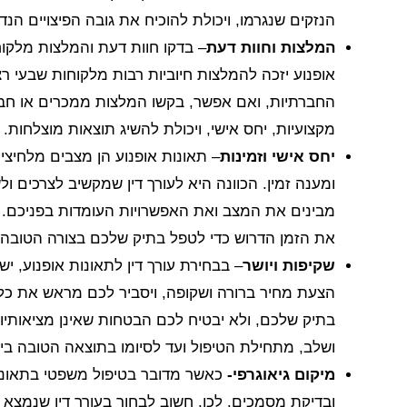
הנזקים שנגרמו, ויכולת להוכיח את גובה הפיצויים הנד
המלצות וחוות דעת
– בדקו חוות דעת והמלצות מלקוחו
אופנוע יזכה להמלצות חיוביות רבות מלקוחות שבעי רצו
החברתיות, ואם אפשר, בקשו המלצות ממכרים או חברים
מקצועיות, יחס אישי, ויכולת להשיג תוצאות מוצלחות.
יחס אישי וזמינות
– תאונות אופנוע הן מצבים מלחיצים 
ומענה זמין. הכוונה היא לעורך דין שמקשיב לצרכים
מבינים את המצב ואת האפשרויות העומדות בפניכם. אם 
את הזמן הדרוש כדי לטפל בתיק שלכם בצורה הטובה 
שקיפות ויושר
– בבחירת עורך דין לתאונות אופנוע, יש
הצעת מחיר ברורה ושקופה, ויסביר לכם מראש את כל ה
בתיק שלכם, ולא יבטיח לכם הבטחות שאינן מציאותי
ושלב, מתחילת הטיפול ועד לסיומו בתוצאה הטובה ביות
מיקום גיאוגרפי-
כאשר מדובר בטיפול משפטי בתאונת א
ובדיקת מסמכים. לכן, חשוב לבחור בעורך דין שנמצא 