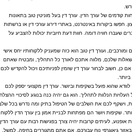
רש.
ת קודמים של עורך הדין. עורך דין בעל מוניטין טוב בתאונות
ן. חפשו ביקורות באינטרנט, באתרי דירוג עורכי דין או ברשתות
 שעברו חוויה דומה. חוות דעת חיוביות יכולות להצביע על
ומורכבים, ועורך דין טוב הוא כזה שמעניק ללקוחותיו יחס אישי
 ולשאלות שלכם, מלווה אתכם לאורך כל התהליך, ומבטיח שאתם
כן, חשוב לבחור עורך דין שזמין לפניותיכם ויכול להקדיש לכם
ביותר.
 לוודא שהוא פועל בשקיפות וביושר. עורך דין מקצועי יספק לכם
עלויות הנלוות לתהליך. הוא גם יהיה כנה בנוגע לסיכויי ההצלח
ות, וישקף לכם את השלבים של הטיפול בתיק ומה נדרש בכל שלב
ר. שקיפות ויושר הם מפתחות לבניית אמון בין עורך הדין ללקוח.
ופנוע, לעיתים קרובות יהיה צורך בפגישות רבות עם עורך הדין
באזור גיאוגרפי נוח עבורכם. אם אתם מתגוררים בחיפה, למשל,