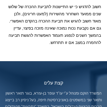
חשוב להדגיש כי יש התיישנות לתביעת ההכרה של שלוש
שנים ממועד השחרור מהשירות (למעט חריגים), ולכן
מאוד חשוב להגיש את תביעת ההכרה בהקדם האפשרי.
גם אם נקבעת נכות נמוכה שאינה מזכה בפיצוי, עדיין
בהמשך השנים לנפגע תעמוד האפשרות להגשת תביעה
להחמרה במצב אם זו תתרחש.
קצת עלינו
המשרד הוקם ומנוהל ע"י עו"ד עופר בן-עזרא, בוגר תואר ראשון
ותואר שני במשפטים באוניברסיטת חיפה, בעל ניסיון רב בייצוג
חברות הביטוח הגדולות בישראל, במשרד "נתבעים" מהגדולים