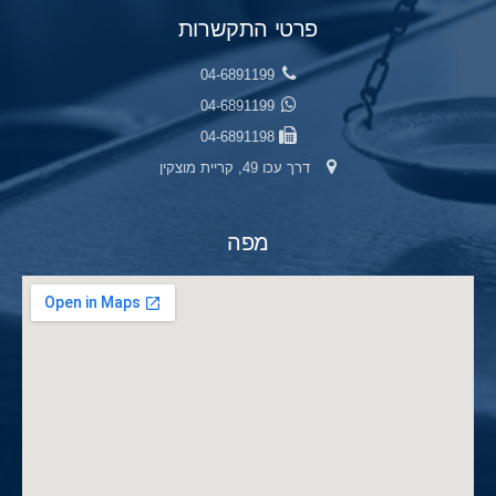
פרטי התקשרות
04-6891199
04-6891199
04-6891198
דרך עכו 49, קריית מוצקין
מפה