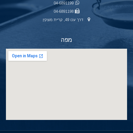
04-6891199
04-6891198
דרך עכו 49, קריית מוצקין
מפה