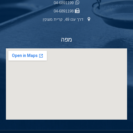
04-6891199
04-6891198
דרך עכו 49, קריית מוצקין
מפה